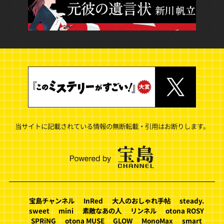
当サイトに記載されている情報の無断転載・引用はお断りします。
宝島チャンネル
InRed
大人のおしゃれ手帖
steady.
sweet
mini
素敵なあの人
リンネル
otona ROSY
SPRiNG
otona MUSE
GLOW
MonoMax
smart